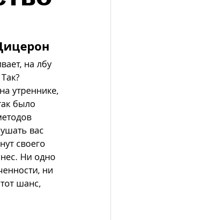
Цицерон
ает, на лбу 
Так? 
на утреннике, 
так было 
методов 
ушать вас 
нут своего 
нес. Ни одно 
ченности, ни 
тот шанс, 