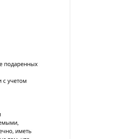
же подаренных 
 с учетом 
 
емыми, 
чно, иметь 