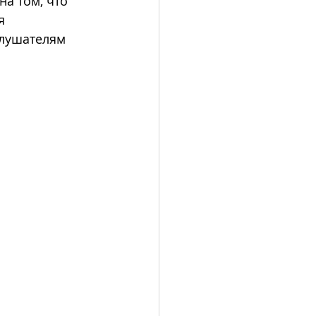
а том, что 
я 
слушателям 