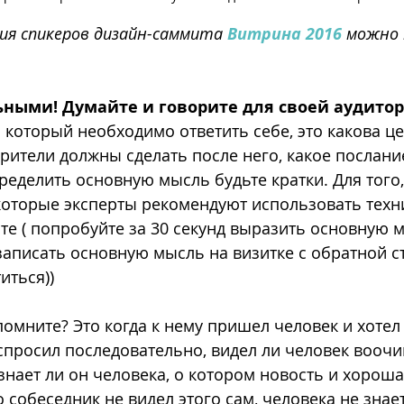
я спикеров дизайн-саммита 
Витрина 2016
 можно
ьными! Думайте и говорите для своей аудито
 который необходимо ответить себе, это какова ц
зрители должны сделать после него, какое послани
ределить основную мысль будьте кратки. Для того,
которые эксперты рекомендуют использовать техн
те ( попробуйте за 30 секунд выразить основную 
записать основную мысль на визитке с обратной с
иться))
помните? Это когда к нему пришел человек и хотел
спросил последовательно, видел ли человек воочию
 знает ли он человека, о котором новость и хороша
о собеседник не видел этого сам, человека не знает,