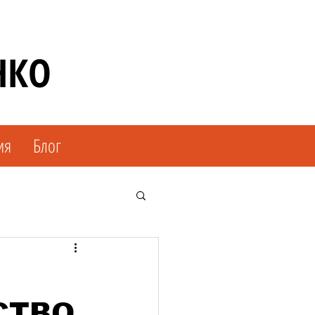
НКО
ия
Блог
СТВО