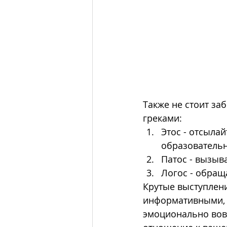
Также не стоит за
греками:
Этос - отсыла
образователь
Патос - вызыв
Логос - обращ
Крутые выступлени
информативными, 
эмоционально вов