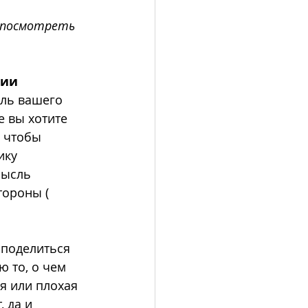
 посмотреть
рии
ель вашего 
е вы хотите 
 чтобы 
ику 
мысль 
тороны ( 
 поделиться 
 то, о чем 
я или плохая 
 да и 