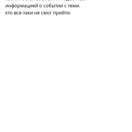
информацией о событии с теми. 
кто все-таки не смог прийти.
Бородатая вечеринка
7.Контент
Со всеми возможностями . 
которые дают нам современные 
медиа, нельзя недооценивать 
потенциальный эффект от 