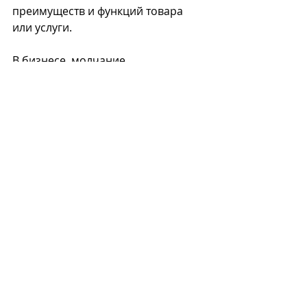
преимуществ и функций товара 
или услуги.
В бизнесе, молчание 
действительно золото.
Оригинал статьи 
здесь
Если понравилось, не забудьте 
поделиться с друзьями 
Недавние посты
Смотреть все